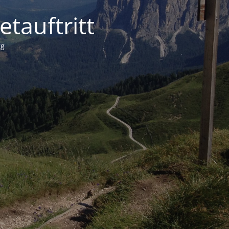
tauftritt
rg