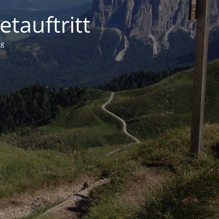
tauftritt
rg